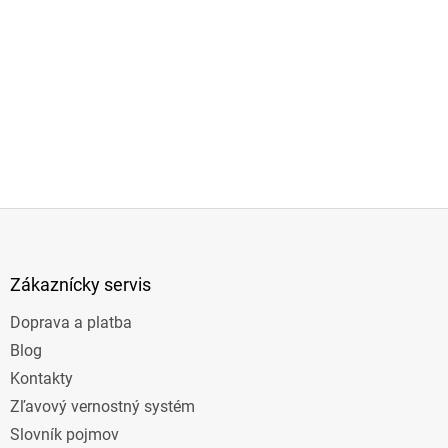
Z
á
p
ä
Zákaznícky servis
t
Doprava a platba
i
e
Blog
Kontakty
Zľavový vernostný systém
Slovník pojmov