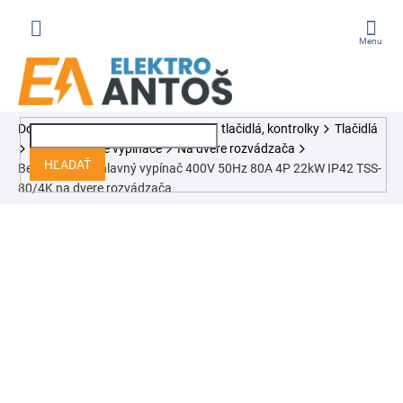
Prejsť
na
obsah
ÁKUPNÝ
Domov
Automatizačné prvky, relé, tlačidlá, kontrolky
Tlačidlá
OŠÍK
Bezpečnostné vypínače
Na dvere rozvádzača
HĽADAŤ
Bezpečnostný hlavný vypínač 400V 50Hz 80A 4P 22kW IP42 TSS-
80/4K na dvere rozvádzača