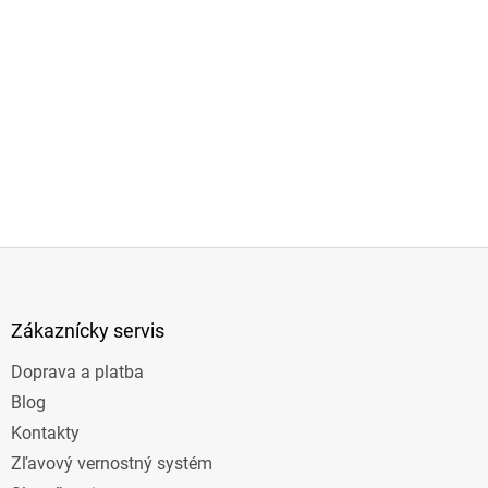
Z
á
p
ä
Zákaznícky servis
t
Doprava a platba
i
e
Blog
Kontakty
Zľavový vernostný systém